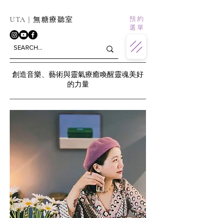
預 約
UTA | 無糖療聽室
選 單
創造音樂、藝術與靈氣療癒喚醒靈魂美好
的力量