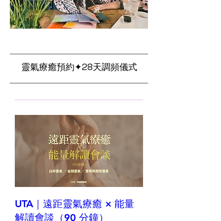
​靈氣療癒預約✦28天調頻儀式
UTA｜遠距靈氣療癒 × 能量
解讀會談（90 分鐘）