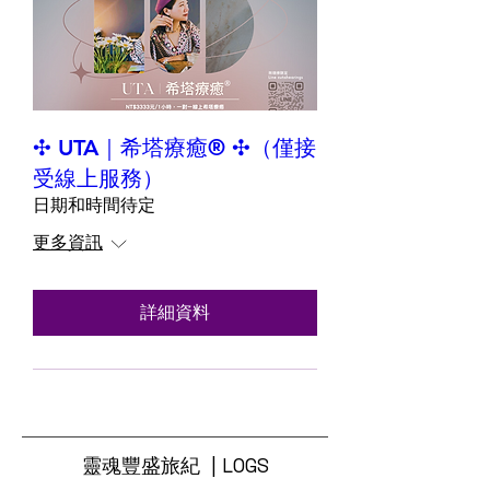
✣ UTA｜希塔療癒® ✣（僅接
受線上服務）
日期和時間待定
更多資訊
詳細資料
靈魂豐盛旅紀 | LOGS