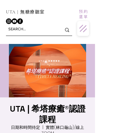
預 約
UTA | 無糖療聽室
選 單
UTA | 希塔療癒®認證
課程
日期和時間待定
  |  
實體(林口龜山)/線上