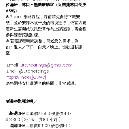
位滿班，林口 - 無糖療聽室（近機捷林口長庚
A8站）
֍ Zoom 網路課程，課前請先自行下載安
裝，並於安靜不被干擾的環境進行，依官方規
定新生需開啟視訊螢幕作為上課認證，需全程
參與練習挖掘對練。
֍ 若需課程時間調整，簡述您的需求，例
如：週末／平日；白天／晚上。也歡迎私訊
至 :
 Email : 
uta.hearings@gmail.com
 Line：@utaheraings 
https://lin.ee/jjQwAVj
為您調整安排最適合的時間，非常感謝。
֍課程費用說明／ 
::: 基礎DNA :::
 原價19,500 優惠價NTD 
$18,800 ( 3~4天，共16.5小時 )
::: 進階DNA ::: 
原價19,500 優惠價NTD 