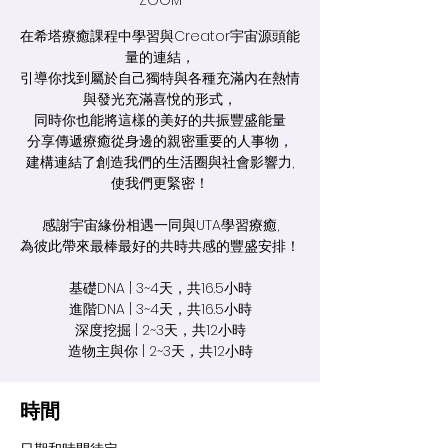
ZOOM
在希塔療癒課程中學習與Creator宇宙源頭能
量的連結，
引導你找到屬於自己獨特與各種充滿內在熱情
與發光充滿喜悅的形式，
​同時你也能將這樣的美好的共振豐盛能量
分享傳遞療癒從身邊的親密重要的人事物，
建構連結了創造我們的生活圈與社會影響力,
使我們更緊密！
感謝宇宙緣份相遇一同與UTA學習療癒,
為彼此帶來最棒最好的共時共感的豐盛安排！
基礎DNA | 3~4天，共16.5小時
進階DNA | 3~4天，共16.5小時
深度挖掘 | 2~3天，共12小時
造物主與你 | 2~3天，共12小時
時間