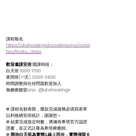
課程報名:
https://utahearings.boostime.me/activi
ties/theta_class
歡迎邀課安排 
開課時段：
白天班 10:00-17:00
夜間班(+1天) 20:00-24:00
時間調整與任何問題歡迎加入
無糖療聽室Line : @utahearings
֍ 課程名額有限，匯款完成後務必填寫表單
以利後續安排統計，謝謝您～
֍ 結業完成規定時數，將擁有希塔官方認證
證書，並正式註冊為希塔療癒師。
֍ 
開放白天班為實體&線上同步，實體僅限６