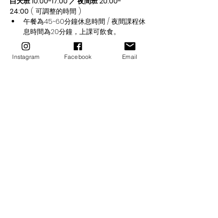
白天班 10:00-17:00 ／ 夜間班 20:00-
24:00
 ( 可調整的時間 )
午餐為45~60分鐘休息時間 / 夜間課程休
息時間為20分鐘，上課可飲食。
希塔療癒為能量課程，推薦高純度巧克力
補充能量喔～
Instagram
Facebook
Email
֍ 以上課程非 UTA 學生，已有該課程認證，
複訓學費6折。
֍ 學費包含希塔官方課本  / 課程講義教材 / 
希塔療癒官方國際認證證書。
基礎DNA - 「 希塔療癒：世界最強的能
量療法 」
進階DNA - 「 進階希塔療癒：加速連結
萬有，徹底改變你的生命！」