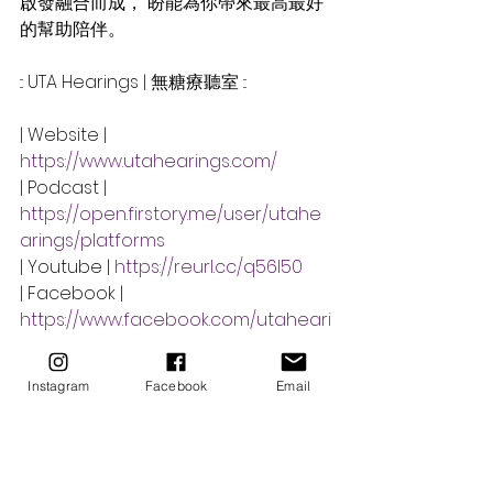
啟發融合而成， 盼能為你帶來最高最好
的幫助陪伴。 
::: UTA Hearings | 無糖療聽室 :::
| Website | 
https://www.utahearings.com/
| Podcast | 
https://open.firstory.me/user/utahe
arings/platforms
| Youtube | 
https://reurl.cc/q56l50
| Facebook | 
https://www.facebook.com/utaheari
ngs
| instagram | 
Instagram
Facebook
Email
https://www.instagram.com/utahear
ings
希塔療癒
podcast
上七冥想引導
無糖冥想室
無糖療聽室｜PODCAST