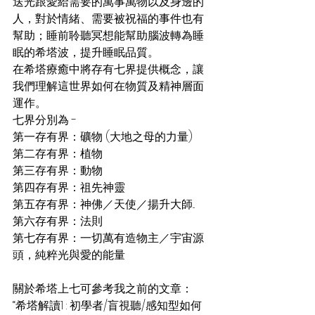
送光跟愛給需要的萬事萬物以及身邊的
人，對於情緒、需要被祝福的事件也有
幫助；睡前聆聽冥想能幫助腦波轉為睡
眠的希塔波，提升睡眠品質。
在希塔療癒中將存有七界提供概念，讓
我們理解這世界如何在物質及精神層面
運作。
七界分別為 -
第一存有界：礦物 (大地之母的力量)
第二存有界：植物
第三存有界：動物
第四存有界：祖先神靈
第五存有界：神佛／天使／揚升大師...
第六存有界：法則
第七存有界：一切萬有造物主／宇宙源
頭，純粹光與愛的能量
關於希塔上七可參考我之前的文章：
“希塔解讀1 : 初學者/盲視聽/感知型如何