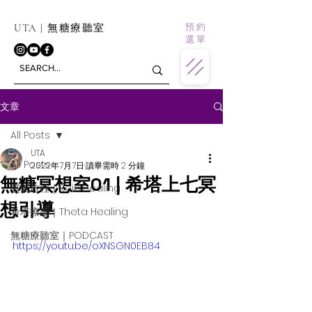
預 約
UTA | 無糖療聽室
選 單
文章
All Posts
UTA
All Posts
2022年7月7日
讀畢需時 2 分鐘
無糖冥想室01 | 希塔上七冥
靈氣旅程｜Reiki Healing
想引導
希塔療癒｜Theta Healing
無糖療聽室｜PODCAST
https://youtu.be/oXNSGN0EB84