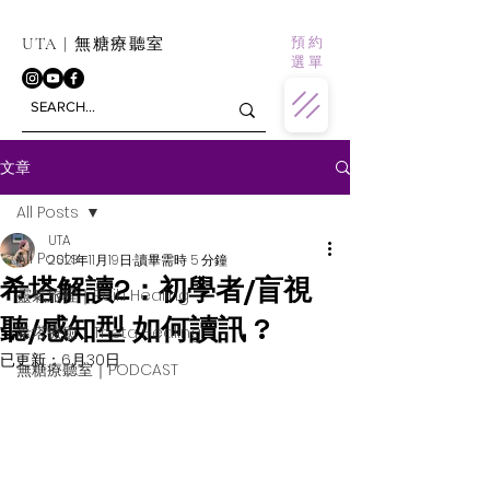
預 約
UTA | 無糖療聽室
選 單
文章
All Posts
UTA
All Posts
2021年11月19日
讀畢需時 5 分鐘
希塔解讀2：初學者/盲視
靈氣旅程｜Reiki Healing
聽/感知型 如何讀訊 ?
希塔療癒｜Theta Healing
已更新：
6月30日
無糖療聽室｜PODCAST