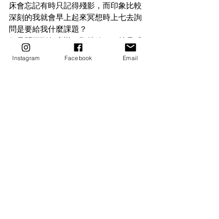
床會忘記有時只記得殘影，而印象比較
深刻的我就會早上起來冥想時上七去詢
問是要給我什麼課題？
但是問不到怎麼辦，那就放下！就是感
激祝福有個美好的今天就去過人生，然
Instagram
Facebook
Email
後覺察生活上有一些困惑，對某些事情
的情緒，晚上可以為自己針對這樣的情
緒做清理，而這就回到前面說的跟自己
與造物主對話的方法。
一次一次的開通練習，慢慢的我有時在
挖掘療癒對方時，能很清楚的看見一個
聚焦某塊畫面，旁邊打模糊的影像，而
這個就是唯一的資訊，有點像是解讀塔
羅牌的方式（雖然我也不是塔羅專家 ）
但我好幾次都是上七讓造物主引導我去
釐清符號的意思。
到後期我接觸更多的希塔技巧，我印象
最深刻的就是被打開那次要去歸檔自己