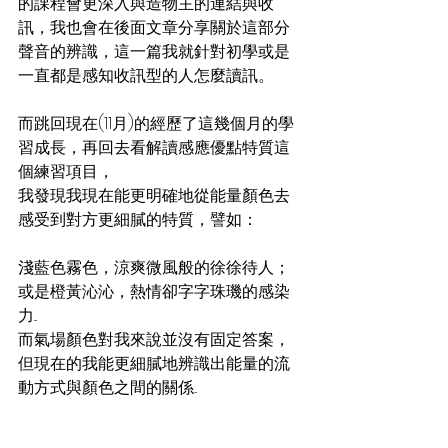
的課程會更深入與造物主的連結與收
訊，我也會在後面文章分享關於這部分
聲音的辨識，這一篇我就針對初學或是
一直都是感知收訊型的人怎麼讀訊。
而跳回現在(11月)的經歷了這幾個月的學
習成長，再回去看解讀感應優點特質這
個練習項目，
我發現我現在能更明確地從能量顏色去
感受到對方更細膩的特質，譬如：
淺藍色霧色，涼爽微風般的徐徐待人；
或是橙黃沁沁，熱情卻字字珠璣的感染
力...
而氣場顏色對我來說並沒有固定答案，
但現在的我能更細膩地辨識出能量的流
動方式與顏色之間的關係...