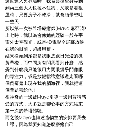
過世進入火葬場時，我被靈擾全身晃動
到兩三個大人也拉不住我，又或是看租
屋時，只要房子不乾淨，就會頭暈想吐
一整天...
所以第一次被希塔療癒師(Maya 麻亞)帶
上七時，我以為會像她的經驗一般在宇
宙外太空觀光，或是4D電影全屏幕放映
在我的眼前，超級興奮～
結果從頭到尾都是我眼皮跟日光燈的微
黃帶橙，而中間所有問我看到什麼，感
覺到什麼我只能很用力閉眼幾乎鬥雞眼
的專注力，或是放輕鬆讓意識遊走看哪
個倒霉鬼出現在我的腦海裡，我就把這
個問題丟給他！
很神奇的一邊被Maya引導一邊用盲猜感
受的方式，大多就是聊心事的方式結束
第一次的希塔體驗。
而之後Maya也轉述造物主的安排要我去
上課，因為我要知道怎麼療癒自己 ...