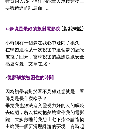
特質給人放心信任的能量去承接造物主
要我傳達的訊息而已。
#夢境是最好的投射電影院
 (對我來說)
小時候有一個夢在我心中疑問了很久，
在學習過程某一次挖掘中這個夢的記憶
被拉了回來，當時挖掘的議題是跟安全
感還有愛，文章在此：
>
從夢解放被困住的時間
因為初學者對於看不見得疑惑就是，看
得見是長什麼樣子？
畢竟我也無法進入靈視力好的人的腦袋
去確認，所以我就把夢境當作我的電影
院，大多數睡前我想上七下指令請造物
主給我一個要清理課題的夢境，有時起