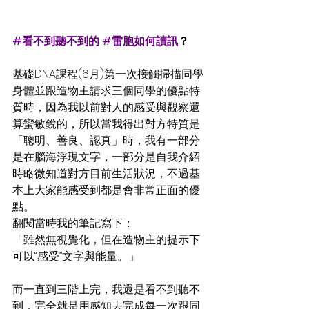
#看不到聽不到的
#雷胞如何讀訊
？
基礎DNA課程(6月)第一次接觸掃描同學
身體並跟造物主請求三個同學的優點特
質時，因為我以前對人的感受與觀察還
算蠻敏銳的，所以當我得出對方特質是 
「聰明、善良、認真」時，我有一部分
是在腦海浮現文字，一部分是自我介紹
時略微知道對方目前生活狀況，不過基
本上大家能感受到都是會非常正面的優
點。
翻閱當時我的筆記寫下：
「雖然無視覺化，但在造物主的提示下
可以“感受”文字與能量。」
而一直到三階上完，我還是看不到聽不
到，完全就是用感知去完成每一次跟同