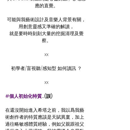
應的直覺。
可能與我藝術設計及音樂人背景有關，
用創意靈感又準確的解讀，
就是要時時刻刻大量的挖掘清理及覺
察。
xx
 初學者/盲視聽/感知型 如何讀訊 ？ 
xx
#個人初始化特質
...(誤)
在還沒開始進入希塔之前，我以爲我藝
術創作者的特質應該是天賦異稟，加上
過往略敏感體質經驗，例如父親跟祖父