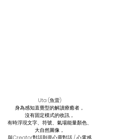
Uta (魚雷)
身為感知直覺型的解讀療癒者，
沒有固定模式的收訊，
有時浮現文字、符號、氣場能量顏色、
大自然圖像，
與Creator對話則是心靈對話 / 心電感