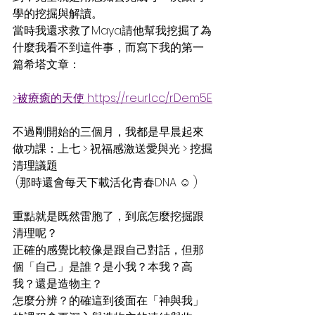
學的挖掘與解讀。
當時我還求救了Maya請他幫我挖掘了為
什麼我看不到這件事，而寫下我的第一
篇希塔文章：
>被療癒的天使
 https://reurl.cc/rDem5E
不過剛開始的三個月，我都是早晨起來
做功課：上七 > 祝福感激送愛與光 > 挖掘
清理議題
 (那時還會每天下載活化青春DNA ☺ )
重點就是既然雷胞了，到底怎麼挖掘跟
清理呢？
正確的感覺比較像是跟自己對話，但那
個「自己」是誰？是小我？本我？高
我？還是造物主？
怎麼分辨？的確這到後面在「神與我」