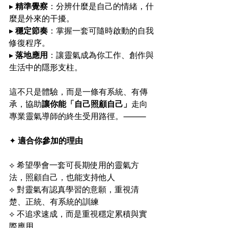
▸ 
精準覺察
：分辨什麼是自己的情緒，什
麼是外來的干擾。
▸ 
穩定節奏
：掌握一套可隨時啟動的自我
修復程序。
▸ 
落地應用
：讓靈氣成為你工作、創作與
生活中的隱形支柱。
這不只是體驗，而是一條有系統、有傳
承，協助
讓你能「自己照顧自己」
走向
專業靈氣導師的終生受用路徑。⸻
✦ 
適合你參加的理由
⟡ 希望學會一套可長期使用的靈氣方
法，照顧自己，也能支持他人
⟡ 對靈氣有認真學習的意願，重視清
楚、正統、有系統的訓練
⟡ 不追求速成，而是重視穩定累積與實
際應用