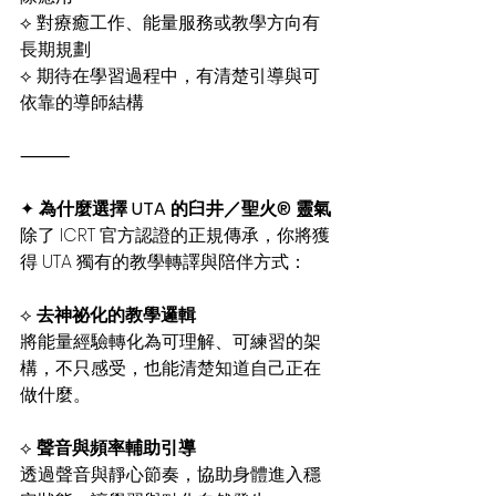
⟡ 對療癒工作、能量服務或教學方向有
長期規劃
⟡ 期待在學習過程中，有清楚引導與可
依靠的導師結構
⸻
✦ 
為什麼選擇 UTA 的臼井／聖火® 靈氣
除了 ICRT 官方認證的正規傳承，你將獲
得 UTA 獨有的教學轉譯與陪伴方式：
⟡ 
去神祕化的教學邏輯
將能量經驗轉化為可理解、可練習的架
構，不只感受，也能清楚知道自己正在
做什麼。
⟡ 
聲音與頻率輔助引導
透過聲音與靜心節奏，協助身體進入穩