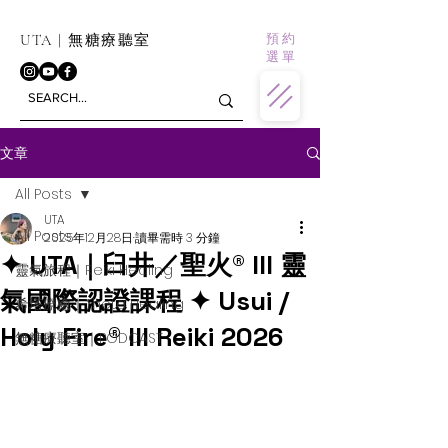
預 約
UTA | 無糖療聽室
選 單
文章
All Posts
UTA
All Posts
2025年12月28日
讀畢需時 3 分鐘
✦ UTA｜臼井／聖火® III 靈
靈氣旅程｜Reiki Healing
氣國際認證課程 ✦ Usui /
希塔療癒｜Theta Healing
Holy Fire® III Reiki 2026
無糖療聽室｜PODCAST