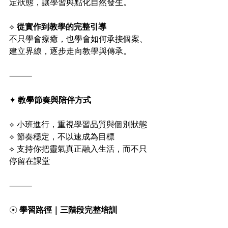
定狀態，讓學習與點化自然發生。
⟡ 
從實作到教學的完整引導
不只學會療癒，也學會如何承接個案、
建立界線，逐步走向教學與傳承。
⸻
✦ 
教學節奏與陪伴方式
⟡ 小班進行，重視學習品質與個別狀態
⟡ 節奏穩定，不以速成為目標
⟡ 支持你把靈氣真正融入生活，而不只
停留在課堂
⸻
☉ 
學習路徑｜三階段完整培訓