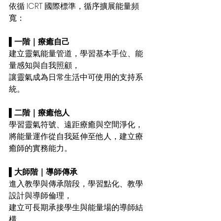
依循 ICRT 國際標準，循序擴展能量頻
寬：
▌
一階｜療癒自己
建立靈氣能量管道，學習基本手位、能
量感知與自我照顧，
讓靈氣成為日常生活中可使用的支持系
統。
▌
二階｜療癒他人
學習靈氣符號、遠距療癒與空間淨化，
將能量運作從自我延伸至他人，建立療
癒師的實務能力。
▌
大師階｜導師傳承
進入教學與傳承階段，學習點化、教學
設計與導師倫理，
建立可長期承接學生與能量場的導師結
構。