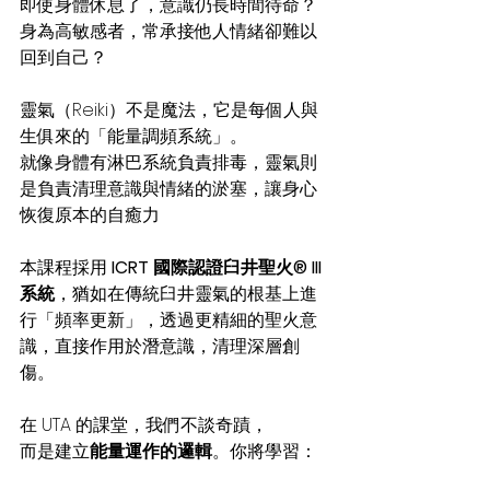
即使身體休息了，意識仍長時間待命？
身為高敏感者，常承接他人情緒卻難以
回到自己？
靈氣（Reiki）不是魔法，它是每個人與
生俱來的「能量調頻系統」。
就像身體有淋巴系統負責排毒，靈氣則
是負責清理意識與情緒的淤塞，讓身心
恢復原本的自癒力
本課程採用 
ICRT 國際認證臼井聖火® III 
系統
，猶如在傳統臼井靈氣的根基上進
行「頻率更新」，透過更精細的聖火意
識，直接作用於潛意識，清理深層創
傷。
在 UTA 的課堂，我們不談奇蹟，
而是建立
能量運作的邏輯
。你將學習：