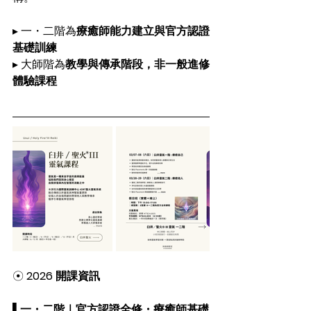
▸ 一・二階為
療癒師能力建立與官方認證
基礎訓練
▸ 大師階為
教學與傳承階段，非一般進修
體驗課程
☉ 
2026 開課資訊
▌一・二階｜官方認證全修・療癒師基礎