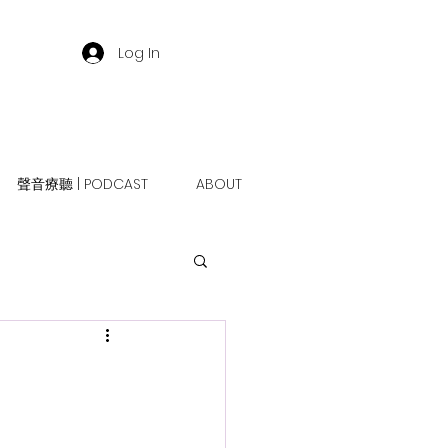
Log In
聲音療聽 | PODCAST
ABOUT