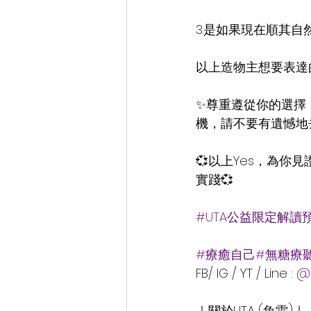
3.是如果現在順其
以上造物主想要表達
✨尊重遵從你的選擇
機，請不要有遺憾地
💞以上Yes，為
實踐💞
#UTA公益限定解讀
#療癒自己#無糖療
FB/ IG / YT / Line : 
@u
｜關於UTA (魚雷)｜