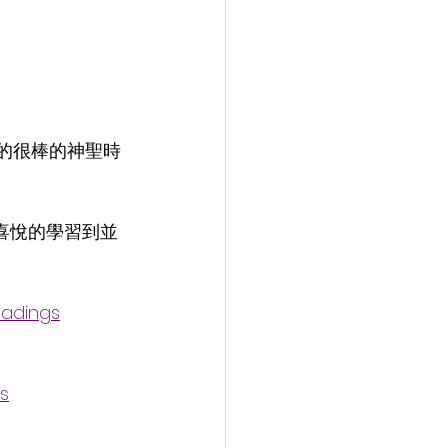
的很棒的神聖時
喜悅的學習到並
eadings
s