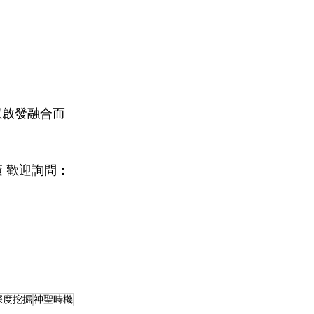
智慧啟發融合而
癒 歡迎詢問：
深度挖掘
神聖時機