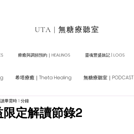
UTA | 無糖療聽室
S
療癒與調頻預約｜HEALINGS
靈魂豐盛旅記 | LOGS
ng
希塔療癒｜Theta Healing
無糖療聽室｜PODCAST
讀畢需時 1 分鐘
公益限定解讀節錄2