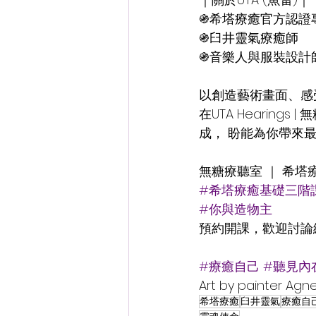
֍希塔療癒官方認證
֍臼井靈氣療癒師
֍音樂人與服裝設計
以創造藝術畫面、感
在UTA Hearin
成， 盼能為你帶來
無糖療聽室 ｜ 希塔
#希塔療癒基礎三階
#你與造物主
預約開課，歡迎討論
#療癒自己
#聽見內
Art by painter Agne
希塔療癒
臼井靈氣
療癒自