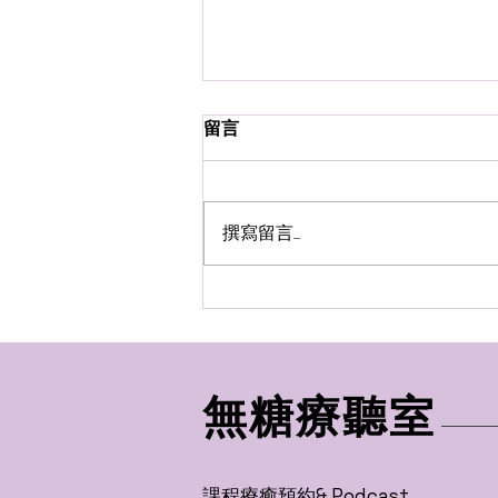
留言
撰寫留言......
「我愛你。」 有時候，夢比清
醒時更誠實。
無糖療聽室
課程療癒預約& Podcast