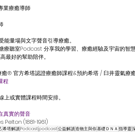
專業療癒導師
師
受能量場與文字聲音引導療癒。
gs | 無糖療聽室Podcast 分享我的學習、療癒經驗及宇宙的
最高最好的幫助陪伴。
療癒® 官方希塔認證療癒師課程&預約希塔 / 臼井靈氣療
課程
線上或實體課程時間安排。
在真實的聲音
s Pelton (1881-1961)
己
希塔解讀
Podcast
podcast
公益解讀
造物主與你
基礎ＤＮＡ
指導靈