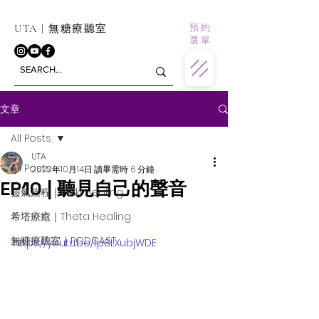
預 約
UTA | 無糖療聽室
選 單
文章
All Posts
UTA
All Posts
2022年10月14日
讀畢需時 6 分鐘
EP10 | 聽見自己的聲音
靈氣旅程｜Reiki Healing
希塔療癒｜Theta Healing
無糖療聽室｜PODCAST
https://youtu.be/fp8LXubjWDE