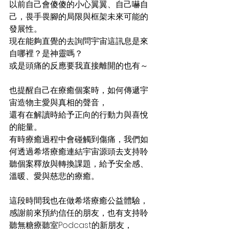
以前自己會傻傻的小心翼翼、自己嚇自
己，畏手畏腳的局限與框架未來可能的
發展性。
現在能夠直覺的去詢問宇宙這訊息是來
自哪裡？是神靈嗎？
或是頭痛的反應要我直接離開的也有～
也提醒自己在療癒個案時，如何傳遞宇
宙造物主愛與真相的聲音，
還有在解讀時給予正向的行動力與喜悅
的能量。
有時療癒過程中會碰觸到傷痛，我們如
何透過希塔療癒連結宇宙源頭去支持聆
聽個案釋放與轉換課題，給予安全感、
溫暖、愛與慈悲的療癒。
這段時間我也在做希塔療癒公益體驗，
感謝前來預約信任的朋友，也有支持聆
聽無糖療聽室Podcast的新朋友，