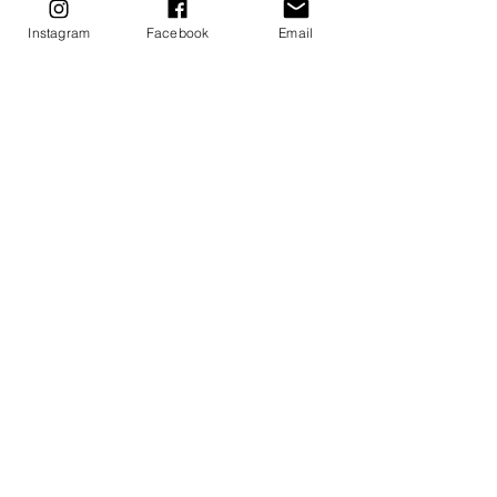
Instagram
Facebook
Email
#十月限定希塔療癒公益體驗
無糖療聽室 ｜ 十月限定希塔療癒®公益
體驗
> 費用為NT$825元／40分鐘～1小時，
公益療癒所得捐出２５％至公益團體單
位。
10/03~10/21週一至週五，每日三位。
請至臉書粉專預約服務。
https://www.facebook.com/utaheari
ngs