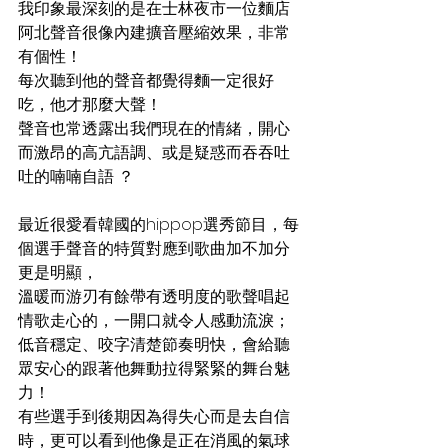
我印象最深刻的是在士林夜市一位麵店
阿北聲音很像內建擴音壓縮效果，非常
有個性！
每次聽到他的聲音都覺得麵一定很好
吃，他才那麼大聲！
聲音也常透露出我們現在的情緒，開心
而激昂的高亢語調、或是疑惑而吞吞吐
吐的喃喃自語 ？
最近很愛看韓國的hippop選秀節目，每
個選手聲音的特質對應到歌曲加不加分
更是明顯，
溫暖而游刃有餘帶有透明度的歌聲唱起
情歌走心的，一開口就令人感動流淚；
低音穩定、咬字清楚節奏明快，會給聽
眾安心的跟著他舞動拉得緊緊的舞台魅
力！
有些選手到後期因為得失心而是去自信
時，更可以看到他像是正在消風的氣球