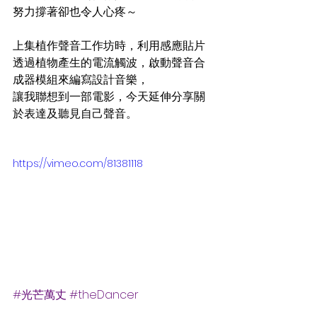
努力撐著卻也令人心疼～
上集植作聲音工作坊時，利用感應貼片
透過植物產生的電流觸波，啟動聲音合
成器模組來編寫設計音樂，
讓我聯想到一部電影，今天延伸分享關
於表達及聽見自己聲音。
https://vimeo.com/81381118
#光芒萬丈
#theDancer