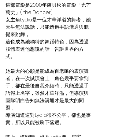
這部電影是2000年盧貝松的電影「光芒
萬丈」( the Dancer)，
女主角Lydia是一位才華洋溢的舞者，她
天生無法說話，只能透過手語溝通與聽
覺來跳舞，
這也成為她獨特的舞蹈特色，因為透過
肢體表達他想說的話，告訴世界的方
式。
她最大的心願是能成為百老匯的表演舞
者，在一次試演會上，角色幾乎要拿到
手，卻在最後自我介紹時，只能透過手
語報上名字，雖然才華洋溢，但導演與
團隊明白告知無法溝通才是最大的問
題，
導演知道這對Lydia很不公平，卻也是事
實，所以只能被刷下落選。