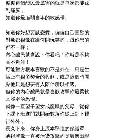
偏偏這個酸民最厲害的就是每次都能踩
到痛腳，
知道你最脆弱自卑的敏感帶。
知道你好想要談戀愛，偏偏自己喜歡的
對象都很像在跟你開玩笑的，跟你想的
都不一樣；
內心酸民就會說：你看吧！你就是不夠
高不夠帥！
可能對方根本喜歡的不是外在，只是生
活上有很多契合的興趣，或是這個時間
點他只是想要有人陪伴所以相遇。
但你的內心酸民就是喜歡攻擊你最柔軟
又脆弱的恐懼。
就像一直望子望女成龍鳳的父母，從你
下課下班進門就開始數落你從上到下裡
裡外外，
長久下來，你身上原本堅強的保護罩，
薄得就像一直被污染攻擊的臭氧層出現