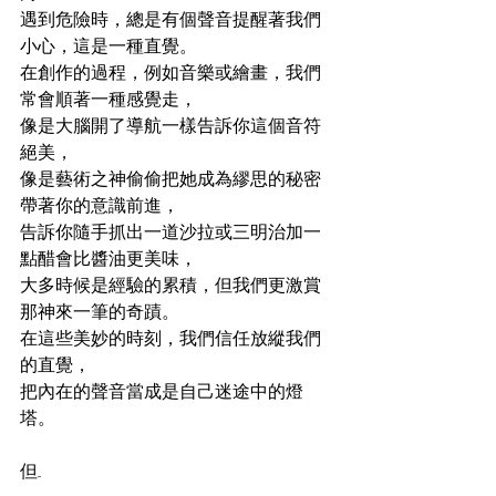
遇到危險時，總是有個聲音提醒著我們
小心，這是一種直覺。
在創作的過程，例如音樂或繪畫，我們
常會順著一種感覺走，
像是大腦開了導航一樣告訴你這個音符
絕美，
像是藝術之神偷偷把她成為繆思的秘密
帶著你的意識前進，
告訴你隨手抓出一道沙拉或三明治加一
點醋會比醬油更美味，
大多時候是經驗的累積，但我們更激賞
那神來一筆的奇蹟。
在這些美妙的時刻，我們信任放縱我們
的直覺，
把內在的聲音當成是自己迷途中的燈
塔。
但...