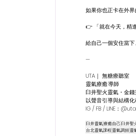
如果你也正卡在外界
👉 「就在今天，精
給自己一個安住當下
—
UTA｜ 無糖療聽室
靈氣療癒·導師
臼井聖火靈氣・金錢
以聲音引導與結構化
IG / FB / LINE：@ut
臼井靈氣
療癒自己
臼井聖
台北靈氣課程
靈氣調頻
靈