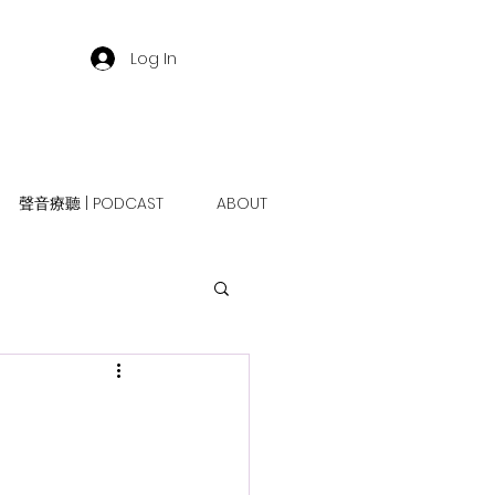
Log In
聲音療聽 | PODCAST
ABOUT