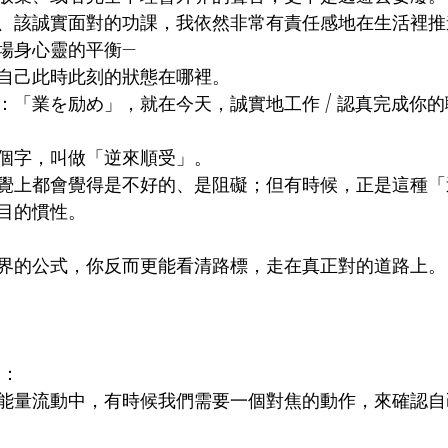
、該誠實面對的功課，我依然非常有責任感地在生活裡推
場身心靈的平衡—
自己此時此刻的狀態在哪裡。
：「業を励め」，就在今天，誠實地工作 / 認真完成你
個字，叫做「逆來順受」。
覺上都會覺得是不好的、是阻礙；但有時候，正是這種「
目的慣性。
界的公式，你反而更能看清路標，走在真正對的道路上。
習：
能量流動中，有時候我們需要一個對焦的動作，來確認自