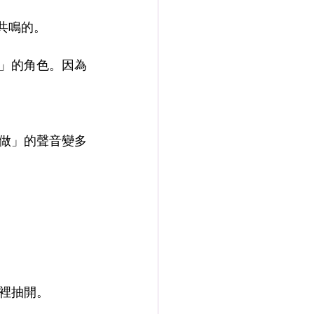
有共鳴的。
」的角色。因為
做」的聲音變多
裡抽開。