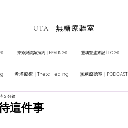
UTA | 無糖療聽室
S
療癒與調頻預約｜HEALINGS
靈魂豐盛旅記 | LOGS
ng
希塔療癒｜Theta Healing
無糖療聽室｜PODCAST
 2 分鐘
待這件事