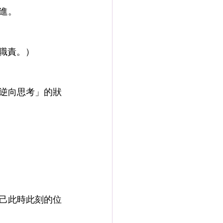
進。
的職責。）
逆向思考」的狀
己此時此刻的位