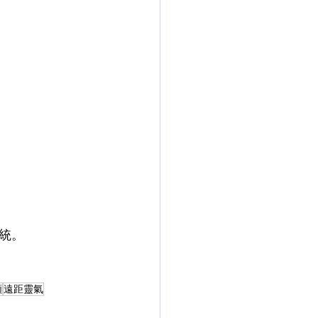
統。
頻
遠距靈氣