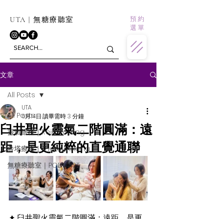
預 約
UTA | 無糖療聽室
選 單
文章
All Posts
UTA
All Posts
6月14日
讀畢需時 3 分鐘
臼井聖火靈氣二階圓滿：遠
靈氣旅程｜Reiki Healing
距，是更純粹的直覺通聯
希塔療癒｜Theta Healing
無糖療聽室｜PODCAST
✦ 臼井聖火靈氣二階圓滿：遠距，是更