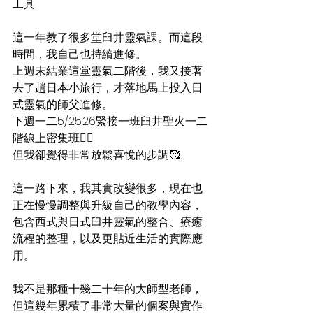
工具
這一年教了很多堂臼井靈氣課。而這段
時間，我自己也持續進修。
上週末結業這堂靈氣二階後，我又接著
去了趟日本小旅行，才落地馬上投入日
式靈氣的師父進修。
下週一二5/25.26緊接一班臼井聖火一二
階線上密集班❤️‍🔥
但我卻覺得非常放鬆喜悅的步調🥰
這一路下來，我其實改變很多，現在也
正在慢慢調整與升級自己的教學內容，
包含西式與日式臼井靈氣的整合、療癒
流程的整理，以及更貼近生活的實際應
用。
我不是那種十幾二十年的大師型老師，
但這幾年累積了非常大量的個案與實作