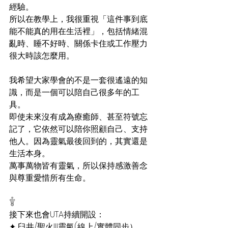
經驗。
所以在教學上，我很重視「這件事到底
能不能真的用在生活裡」，包括情緒混
亂時、睡不好時、關係卡住或工作壓力
很大時該怎麼用。
我希望大家學會的不是一套很遙遠的知
識，而是一個可以陪自己很多年的工
具。
即使未來沒有成為療癒師、甚至符號忘
記了，它依然可以陪你照顧自己、支持
他人。因為靈氣最後回到的，其實還是
生活本身。
萬事萬物皆有靈氣，所以保持感激善念
與尊重愛惜所有生命。
𓇚
接下來也會UTA持續開設：
✦ 臼井/聖火III靈氣(線上/實體同步）