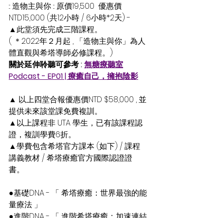
::: 造物主與你 ::: 原價19,500  優惠價
NTD15,000 (共12小時 / 6小時*2天) - 
▲此堂須先完成三階課程。
( ＊2022年２月起 , 「造物主與你」為人
體直觀與希塔導師必修課程。)
關於延伸聆聽可參考 : 
無糖療聽室
Podcast - EP01 | 療癒自己，擁抱陰影
▲ 以上四堂合報優惠價NTD $58,000 , 並
提供未來該堂課免費複訓。
▲以上課程非 UTA 學生，已有該課程認
證，複訓學費6折。
▲學費包含希塔官方課本 (如下) / 課程
講義教材 / 希塔療癒官方國際認證證
書。
●基礎DNA - 「 希塔療癒：世界最強的能
量療法 」
●進階DNA - 「 進階希塔療癒：加速連結