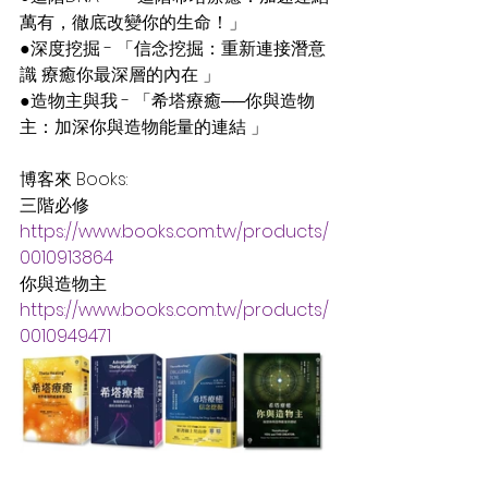
萬有，徹底改變你的生命！」
●深度挖掘 - 「信念挖掘：重新連接潛意
識 療癒你最深層的內在 」
●造物主與我 - 「希塔療癒──你與造物
主：加深你與造物能量的連結 」
博客來 Books:
三階必修 
https://www.books.com.tw/products/
0010913864
你與造物主
https://www.books.com.tw/products/
0010949471