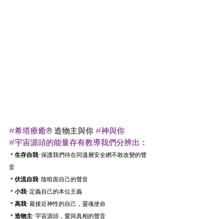
#希塔療癒
® 造物主與你 
#神與你
#宇宙源頭的能量存有教導我們分辨出
：
＊
生存自我
-保護我們待在同溫層安全網不敢改變的聲
音
＊
伏流自我
-陰暗面自己的聲音
＊
小我
-定義自己的本位主義
＊
高我
-最接近神性的自己，靈魂使命
＊
造物主
-宇宙源頭，愛與真相的聲音