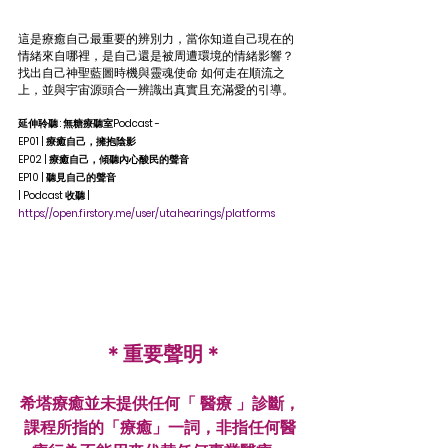
這是療癒自己最重要的辨別力，當你知道自己現在的
情緒來自哪裡，是自己還是被周遭環境的情緒影響？
找出自己神聖藍圖時機與靈魂使命 如何走在順流之
上，並與宇宙源頭合一辨識出真實且充滿愛的引導。
延伸聆聽 : 無糖療聽室Podcast - 
EP01 | 療癒自己，擁抱陰影
EP02 | 療癒自己，傾聽內心酸民的聲音
EP10 | 聽見自己的聲音
| Podcast 收聽 |
https://open.firstory.me/user/utahearings/platforms
 ＊重要聲明＊
希塔療癒並未提供任何「 醫療 」診斷，
課程所指的「療癒」一詞，非指任何醫