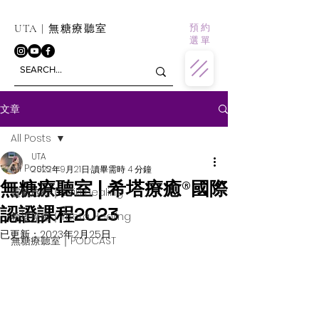
預 約
UTA | 無糖療聽室
選 單
文章
All Posts
UTA
All Posts
2022年9月21日
讀畢需時 4 分鐘
無糖療聽室 | 希塔療癒®國際
靈氣旅程｜Reiki Healing
認證課程2023
希塔療癒｜Theta Healing
已更新：
2023年2月25日
無糖療聽室｜PODCAST