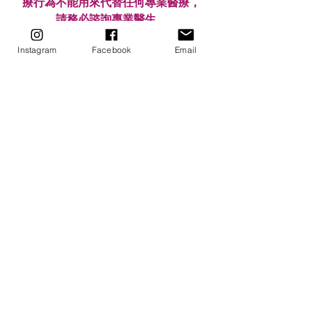
療行為不能用來代替任何專業醫療，
請務必諮詢專業醫生。
Instagram
Facebook
Email
特此聲明！
課程報名表單
https://forms.gle/NTFkdJWdp9CqP9
mT7
－－－
#療癒自己
#聽見內在真實的聲音
#無糖療聽室
#podcast
FB/ IG / YT : @utahearings 
::: UTA Hearings | 無糖療聽室 :::
｜關於UTA (魚雷)｜
֍希塔療癒官方認證專業療癒導師