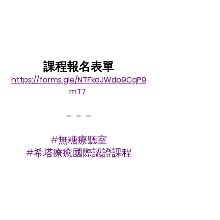
課程報名表單
https://forms.gle/NTFkdJWdp9CqP9
mT7
－－－
#無糖療聽室
#希塔療癒國際認證課程