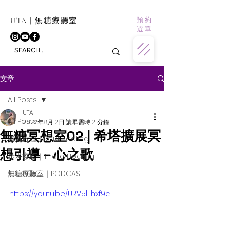
預 約
UTA | 無糖療聽室
選 單
文章
All Posts
UTA
All Posts
2022年8月12日
讀畢需時 2 分鐘
無糖冥想室02 | 希塔擴展冥
靈氣旅程｜Reiki Healing
想引導－心之歌
希塔療癒｜Theta Healing
無糖療聽室｜PODCAST
https://youtu.be/URV5lThxf9c