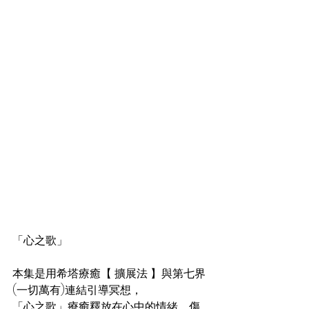
「心之歌」
本集是用希塔療癒【 擴展法 】與第七界
(一切萬有)連結引導冥想，
「心之歌」療癒釋放在心中的情緒、傷