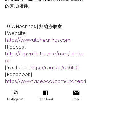
的幫助陪伴。
::: UTA Hearings | 無糖療聽室 :::
| Website | 
https://www.utahearings.com
| Podcast | 
https://open.firstory.me/user/utahe
ar...
| Youtube | 
https://reurl.cc/q56l50
| Facebook | 
https://www.facebook.com/utaheari
ngs
| instagram | 
Instagram
Facebook
Email
https://www.instagram.com/utahear
ings
希塔療癒
療癒自己
Podcast
上七冥想引導
無糖冥想室
希塔擴展冥想
心之歌
無糖療聽室｜PODCAST