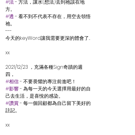
#法
 - 方法，讓水(想法)去到祂該在地
方。
#透
 - 看不到不代表不存在，用空去領悟
祂。
---
今天的keyWord讓我需要更深的體會了....
xx
2021/12/23 ，充滿各種Sign奇蹟的週
四，
#相信
 - 不要畏懼的專注前進吧！
#影響
 - 為每一天的今天選擇用最好的自
己去生活，是喜悅的感染。
#讚賞
 - 每一個回顧都為自己留下美好的
註記。
xx