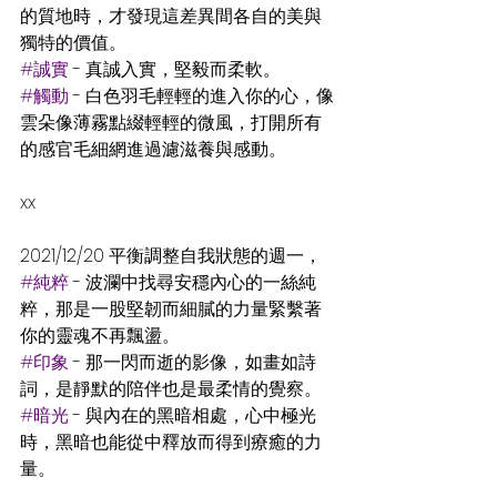
的質地時，才發現這差異間各自的美與
獨特的價值。
#誠實
 - 真誠入實，堅毅而柔軟。
#觸動
 - 白色羽毛輕輕的進入你的心，像
雲朵像薄霧點綴輕輕的微風，打開所有
的感官毛細網進過濾滋養與感動。
xx
2021/12/20 平衡調整自我狀態的週一，
#純粹
 - 波瀾中找尋安穩內心的一絲純
粹，那是一股堅韌而細膩的力量緊繫著
你的靈魂不再飄盪。
#印象
 - 那一閃而逝的影像，如畫如詩
詞，是靜默的陪伴也是最柔情的覺察。
#暗光
 - 與內在的黑暗相處，心中極光
時，黑暗也能從中釋放而得到療癒的力
量。