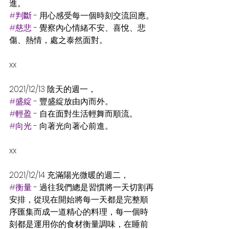
進。
#判斷
 - 用心感受每一個時刻交流回應。
#慈悲
 - 覺察內心情緒不安、喜悅、悲
傷、熱情，處之泰然面對。
xx
2021/12/13 陰天的週一，
#盛綻
 - 豐盛綻放由內而外。
#輕盈
 - 自在面對生活輕舞而順流。
#向光
 - 向著光向著心前進。
xx
2021/12/14 充滿陽光微暖的週二，
#衡量
 - 過往我們總是習慣將一天切割再
安排，從現在開始將每一天都是完整順
序匯集而成一道精心的料理，每一個時
刻都是運用你的食材衡量調味，在睡前