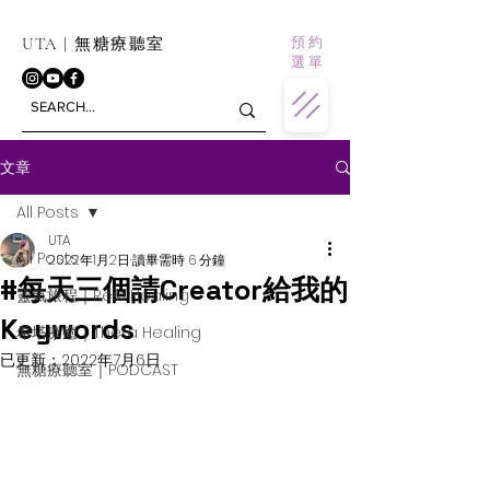
預 約
UTA | 無糖療聽室
選 單
文章
All Posts
UTA
All Posts
2022年1月2日
讀畢需時 6 分鐘
#每天三個請Creator給我的
靈氣旅程｜Reiki Healing
Keywords
希塔療癒｜Theta Healing
已更新：
2022年7月6日
無糖療聽室｜PODCAST