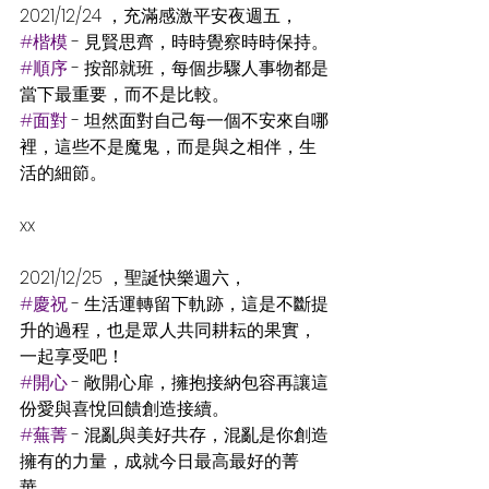
2021/12/24 ，充滿感激平安夜週五，
#楷模
 - 見賢思齊，時時覺察時時保持。
#順序
 - 按部就班，每個步驟人事物都是
當下最重要，而不是比較。
#面對
 - 坦然面對自己每一個不安來自哪
裡，這些不是魔鬼，而是與之相伴，生
活的細節。
xx
2021/12/25 ，聖誕快樂週六，
#慶祝
 - 生活運轉留下軌跡，這是不斷提
升的過程，也是眾人共同耕耘的果實，
一起享受吧！
#開心
 - 敞開心扉，擁抱接納包容再讓這
份愛與喜悅回饋創造接續。
#蕪菁
 - 混亂與美好共存，混亂是你創造
擁有的力量，成就今日最高最好的菁
華。