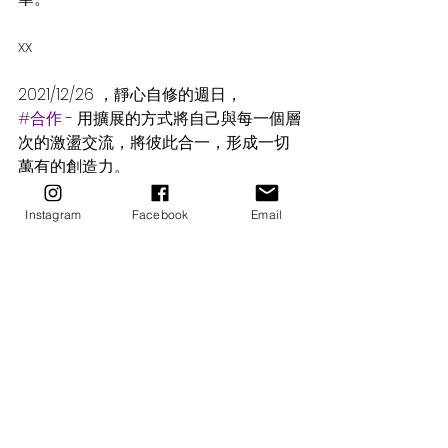
xx
2021/12/26 ，靜心自修的週日，
#合作
 - 用擴展的方式將自己與每一個層
次的激盪交流，將彼此合一，形成一切
萬有的創造力。
#聚焦
 - 保持適切的距離，等待事物的回
應，專注。
Instagram
Facebook
Email
#啟發
 - 打開所有的感官接受器，也為自
己設下安全的保護引器，融合成為美妙
的協奏曲。
xx
2021/12/27 ，冬安週一
#容器
 - 將自己豐盛意識適切優雅地盛
裝。