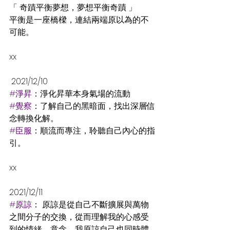
「 奇蹟平衡夢想，夢想平衡奇蹟 」
平衡是一座橋樑，連結兩端原以為的不
可能。
xx
 2021/12/10
#淨昇
：淨化昇華本身氣場的流動
#覺察
：了解自己的黑暗面，找出深層信
念轉換化解。
#臣服
：順流而專注，聆聽自己內心的指
引。
xx
2021/12/11
#原諒
： 原諒是從自己不斷擴展與萬物
之間分子的交換，從而理解我的心感受
到的情緒、意念，我原諒自己也同時體