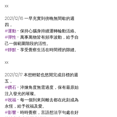
xx
2021/12/16 一早充實到傍晚無間歇的週
四，
#運動
 - 保持心腦身持續運轉輪動活絡。
#彈性
 - 萬事萬物皆有頻率波動，給予自
己一個範圍階段的活性。
#靜默
 - 享受覺察生活在時間裡的隙縫。
xx
2021/12/17 本想輕鬆也悠閒完成目標的週
五，
#鑽石
 - 淬煉角度無需過度，保有最原始
注入發光的璀璨。
#祝福
 - 每一個到來與離去都在此刻成為
永恆，給予祝福及愛。
#影響
 - 時時覺察，言語想法字句處在好