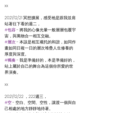
xx
2021/12/21 冥想擴展，感受祂是跟我並肩
站著往下看的週二，
#包容
 - 將我的心像光暈一般層層包覆宇
宙，與萬物合一相互交融。
#層次
 - 本該是相互襯托的和諧，如同作
畫如同日複一日的層次堆疊人生修養的
厚度與深度。
#獨奏
 - 我是準備好的，本是準備好的，
站上屬於自己的舞台為這個你所愛的世
界演奏。
xx
2021/12/22 ，222週三，
#空
 - 空白、空間、空性，讓渡一個與自
己相處的地方靜靜地待著。