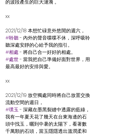
的波段產生的巨大漣漪 。
xx
2021/12/18 本想忙碌意外悠閒的週六，
#聆聽
 - 內外的聲音喋喋不休，深呼吸聆
聽深處安靜的心給予我的指引。
#相處
 - 將自己合一好好的相處。
#處世
 - 當我把自己準備好面對世界，用
最高最好的安排與愛。
xx
2021/12/19 放空獨處同時將自己放置交換
流動空間的週日，
#璞玉
 - 深藏在墨黑裂縫中透露的藍綠，
我有一年夏天花了幾天在台東海邊的石
頭中找玉，曬到中暑的太陽下，看著數
千萬顆的石頭，當玉隱隱透出溫潤柔和