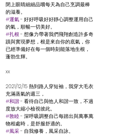
閉上眼睛細細品嚐每天為自己烹調最棒
的滋養。
#運氣
 - 好好呼吸好好靜心調整運用自己
的氣，順暢一切美好。
#扎根
 - 想像力帶著我們飛翔創造許多奇
蹟與實現夢想，根是來自你的底氣，你
已經準備好在每一個時刻能落地生根，
蓬勃生輝。
xx
2021/12/15 熱到路人穿短袖，我穿大毛衣
充滿蒸氣的週三，
#和諧
 - 看待自己與他人和諧一致，不過
度放大縮小檢視彼此。
#敦睦
 - 深呼吸調整自己每踏出與萬事萬
物相處時，是舒服舒適的。
#風采
 - 自我修養，風采自詠。