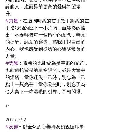
諒他人，進而昇華更高的愛與希望揚
升。
#力量
：在這同時我的右手指甲將我的左
手指狠狠的扯下一小片肉，血滲滲的流
出⋯不要輕忽每一個微小的意念，善意
的提醒、惡意的察覺，當我正視自己的
內心，我也感受到從我的心醞釀散發的
力量。
#閃耀
：靈魂的光能成為是宇宙的光芒，
也能俯拾皆是的星空陽光，或是大海中
的燈塔，當你迷失自己時，別忘為自己
點上一燭光芒；當你發光時，別忘了為
他人留下一席溫暖的引導，互相閃耀。
xx
2021/12/12
#友善
 - 以全然的心善待友如親循序漸