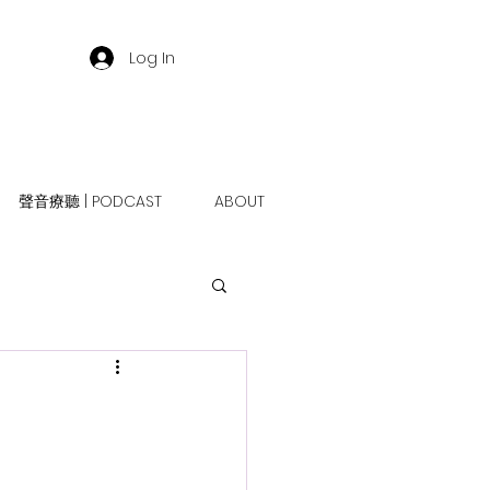
Log In
聲音療聽 | PODCAST
ABOUT