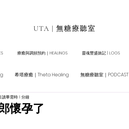
UTA | 無糖療聽室
S
療癒與調頻預約｜HEALINGS
靈魂豐盛旅記 | LOGS
ng
希塔療癒｜Theta Healing
無糖療聽室｜PODCAST
日
讀畢需時 1 分鐘
郎懷孕了