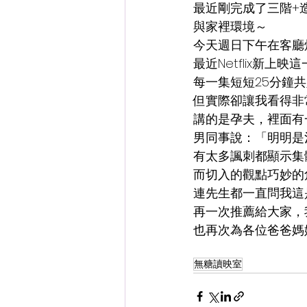
最近剛完成了三階+
與家裡環境～
今天週日下午在客廳
最近Netflix新上映這
每一集短短25分鐘共
但實際卻讓我看得非
講的是孕夫，裡面有
男同事說：「明明是
有太多諷刺都顯示集
而切入的觀點巧妙的
連先生都一直問我這
再一次推薦給大家，
也再次為各位爸爸媽
無糖讀映室