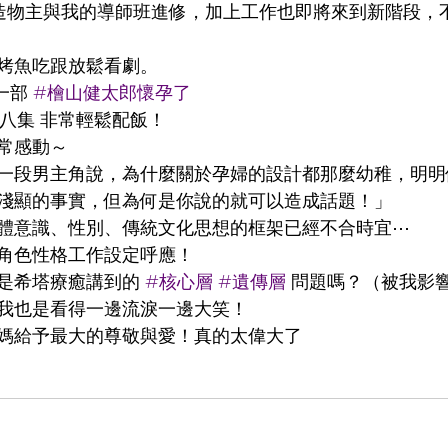
造物主與我的導師班進修，加上工作也即將來到新階段，
烤魚吃跟放鬆看劇。
一部 
#檜山健太郎懷孕了
八集 非常輕鬆配飯！
常感動～
一段男主角說，為什麼關於孕婦的設計都那麼幼稚，明明
淺顯的事實，但為何是你說的就可以造成話題！」
體意識、性別、傳統文化思想的框架已經不合時宜⋯
角色性格工作設定呼應！
是希塔療癒講到的 
#核心層
#遺傳層
 問題嗎？（被我影
我也是看得一邊流淚一邊大笑！
媽給予最大的尊敬與愛！真的太偉大了