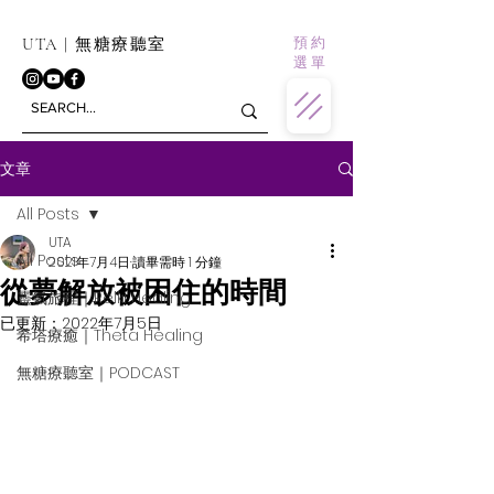
預 約
UTA | 無糖療聽室
選 單
文章
All Posts
UTA
All Posts
2021年7月4日
讀畢需時 1 分鐘
從夢解放被困住的時間
靈氣旅程｜Reiki Healing
已更新：
2022年7月5日
希塔療癒｜Theta Healing
無糖療聽室｜PODCAST