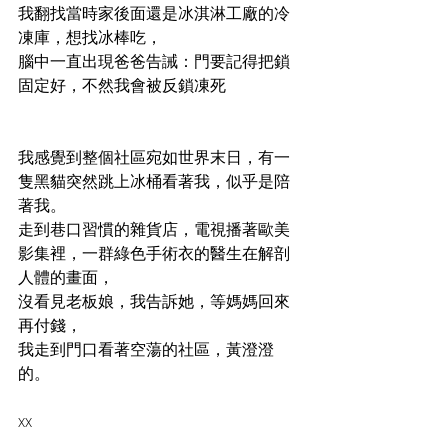
我翻找當時家後面還是冰淇淋工廠的冷
凍庫，想找冰棒吃，
腦中一直出現爸爸告誡：門要記得把鎖
固定好，不然我會被反鎖凍死
我感覺到整個社區宛如世界末日，有一
隻黑貓突然跳上冰桶看著我，似乎是陪
著我。
走到巷口習慣的雜貨店，電視播著歐美
影集裡，一群綠色手術衣的醫生在解剖
人體的畫面，
沒看見老板娘，我告訴她，等媽媽回來
再付錢，
我走到門口看著空蕩的社區，黃澄澄
的。
xx