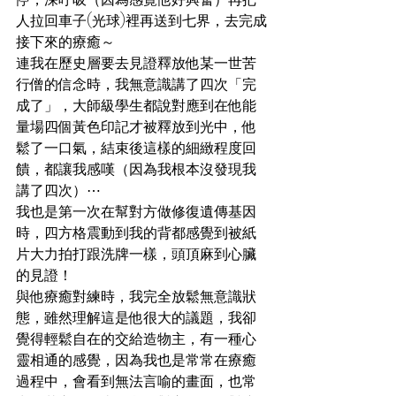
人拉回車子(光球)裡再送到七界，去完成
接下來的療癒～
連我在歷史層要去見證釋放他某一世苦
行僧的信念時，我無意識講了四次「完
成了」，大師級學生都說對應到在他能
量場四個黃色印記才被釋放到光中，他
鬆了一口氣，結束後這樣的細緻程度回
饋，都讓我感嘆（因為我根本沒發現我
講了四次）⋯ 
我也是第一次在幫對方做修復遺傳基因
時，四方格震動到我的背都感覺到被紙
片大力拍打跟洗牌一樣，頭頂麻到心臟
的見證！
與他療癒對練時，我完全放鬆無意識狀
態，雖然理解這是他很大的議題，我卻
覺得輕鬆自在的交給造物主，有一種心
靈相通的感覺，因為我也是常常在療癒
過程中，會看到無法言喻的畫面，也常