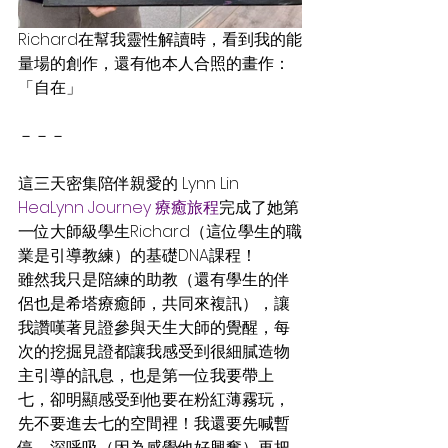
Richard在幫我靈性解讀時，看到我的能
量場的創作，還有他本人合照的畫作：
「自在」
－－－
這三天密集陪伴親愛的 Lynn Lin 
HeaLynn Journey 療癒旅程
完成了她第
一位大師級學生Richard（這位學生的職
業是引導教練）的基礎DNA課程！
雖然我只是陪練的助教（還有學生的伴
侶也是希塔療癒師，共同來複訊），讓
我讚嘆著見證參與天生大師的覺醒，每
次的挖掘見證都讓我感受到很細膩造物
主引導的訊息，也是第一位我要帶上
七，卻明顯感受到他要在粉紅薄霧玩，
先不要進去七的空間裡！我還要先喊暫
停，深呼吸（因為感覺他好興奮）再把