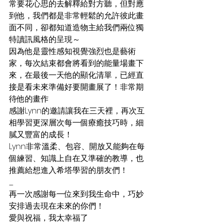
常要花心思的去解釋給對方聽，但對應
到他，我們都是非常輕鬆的允許彼此畫
面不同，卻都知道造物主給我們兩位獨
特讀訊風格的呈現～
因為他是靈性感知視覺強烈也是藝術
家，每次結束都會將看到的能量場畫下
來，在最後一天他的顯化清單，已經直
接是看未來準備好要開畫展了！非常期
待他的畫作
感謝Lynn的邀請讓我在三天裡，再次互
相學習更深層次每一個療癒技巧時，細
膩又豐富的成長！
Lynn非常溫柔、包容、開放又能夠在每
個練習、知識上自在又準確的教導，也
推薦給想進入希塔學習的朋友們！
_
再一次感謝每一位來到我生命中，巧妙
安排過去現在未來的你們！
愛與祝福，我太幸福了