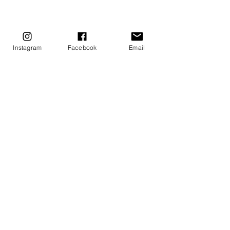
希塔療癒
希塔解讀
基礎ＤＮＡ
希塔療癒｜Theta Healing
Instagram
Facebook
Email
查看全部
最新文章