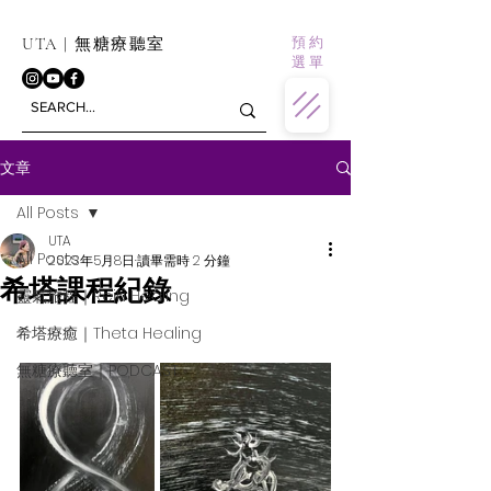
預 約
UTA | 無糖療聽室
選 單
文章
All Posts
UTA
All Posts
2023年5月8日
讀畢需時 2 分鐘
希塔課程紀錄
靈氣旅程｜Reiki Healing
希塔療癒｜Theta Healing
無糖療聽室｜PODCAST