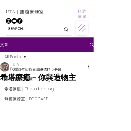
預 約
UTA | 無糖療聽室
選 單
文章
All Posts
UTA
All Posts
2023年5月8日
讀畢需時 5 分鐘
希塔療癒－你與造物主
靈氣旅程｜Reiki Healing
希塔療癒｜Theta Healing
無糖療聽室｜PODCAST