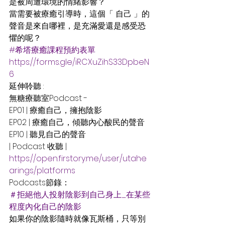
是被周遭環境的情緒影響？
當需要被療癒引導時，這個「 自己 」的
聲音是來自哪裡，是充滿愛還是感受恐
懼的呢？
#希塔療癒課程預約表單
https://forms.gle/iRCXuZihS33DpbeN
6
延伸聆聽 : 
無糖療聽室Podcast - 
EP01 | 療癒自己，擁抱陰影
EP02 | 療癒自己，傾聽內心酸民的聲音
EP10 | 聽見自己的聲音
| Podcast 收聽 |
https://open.firstory.me/user/utahe
arings/platforms
Podcasts節錄：
＃拒絕他人投射陰影到自己身上_在某些
程度內化自己的陰影
如果你的陰影隨時就像瓦斯桶，只等別