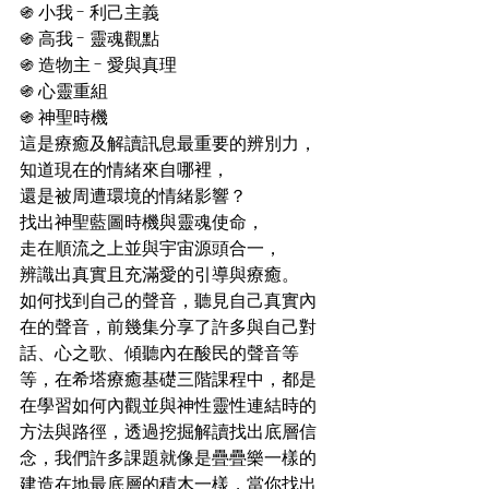
֍ 小我 - 利己主義
֍ 高我 - 靈魂觀點
֍ 造物主 - 愛與真理
֍ 心靈重組
֍ 神聖時機
這是療癒及解讀訊息最重要的辨別力，
知道現在的情緒來自哪裡，
還是被周遭環境的情緒影響？
找出神聖藍圖時機與靈魂使命，
走在順流之上並與宇宙源頭合一，
辨識出真實且充滿愛的引導與療癒。
如何找到自己的聲音，聽見自己真實內
在的聲音，前幾集分享了許多與自己對
話、心之歌、傾聽內在酸民的聲音等
等，在希塔療癒基礎三階課程中，都是
在學習如何內觀並與神性靈性連結時的
方法與路徑，透過挖掘解讀找出底層信
念，我們許多課題就像是疊疊樂一樣的
建造在地最底層的積木一樣，當你找出