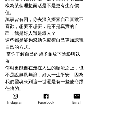
樣為某個理想而活是不是更有生存價
值。
萬事皆有因，你去深入探索自己喜歡不
喜歡，想要不想要，是不是真實的自
己，我是好人還是壞人？
這些都是能夠幫助你療癒自己更加認識
自己的方式。
 當你了解自己的越多並放下陰影與執
著，
你就更能自在走在人生的順流之上，也
不是說無風無浪，好人一生平安，因為
我們靈魂來到這一世還是有一些使命跟
任務的。 
我清晰知道與神聖時機、靈魂使命走在
人生臣服順流是豐盛、安全充滿慈愛恩
Instagram
Facebook
Email
典。
我與各個面向的自我合一，我與神（造
物主）合一，每一天在平衡穩定喜悅生