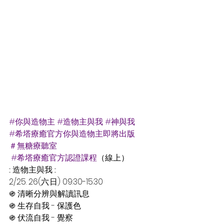
#你與造物主
#造物主與我
#神與我
#希塔療癒官方你與造物主即將出版
＃無糖療聽室
#希塔療癒官方認證課程
（線上）
::: 造物主與我 ::: 
2/25. 26(六.日) 09:30-15:30 
֍ 清晰分辨與解讀訊息
֍ 生存自我 - 保護色
֍ 伏流自我 - 覺察