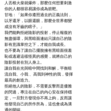
人丟根火柴就爆炸，那麼任何想要刺激
你的人都很容易讓你成為箭靶。
甘地：「如果你遵照過去的正義法則，
以牙還牙，以眼還眼，那麼全世界都變
成沒有牙齒的瞎子。」
我們能夠拒絕陰影的投射，停止報復的
無盡循環，與黑暗面連結只讓自己的陰
影有意識掌控之下，才能自我成長。
也不要為了讓自己擺脫擁有黑暗面很羞
恥或逃避這樣怪異的感覺，就將自己的
陰影投射在別人身上。
讓自我在光與暗中間找到和解，平衡暗
流自我、小我 、高我到神性的我，發揮
最高的創造力。
拒絕他人的陰影，不需要反擊而是優雅
的閃過，專注在自己的內心安在保持穩
定，一旦對方發現你不再上鉤，反而讓
他發現自己的所作所為，這也會成為溝
通的開端。