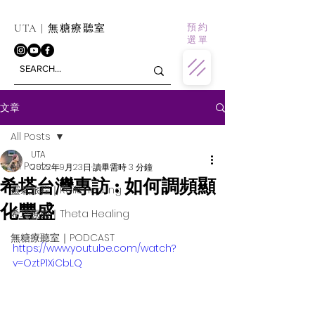
預 約
UTA | 無糖療聽室
選 單
文章
All Posts
UTA
All Posts
2022年9月23日
讀畢需時 3 分鐘
希塔台灣專訪 : 如何調頻顯
靈氣旅程｜Reiki Healing
化豐盛
希塔療癒｜Theta Healing
無糖療聽室｜PODCAST
https://www.youtube.com/watch?
v=OztP1XiCbLQ