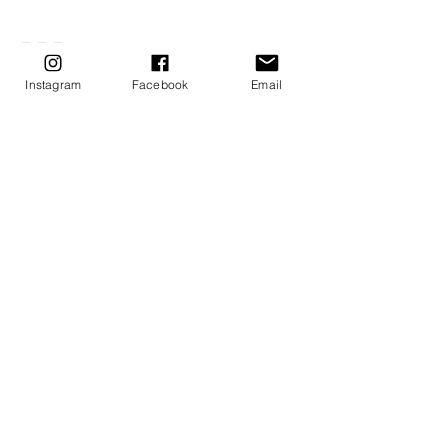
－－－
Instagram
Facebook
Email
::: 造物主與你 ::: 11/15(二)～11/17(四)18:00-
22:30 
＊須先完成三階課程。
＊2022年２月起 , 為人體直觀與希塔導
師必修課程。
－－－
十月課程報名：
https://forms.gle/Xbr36cyuLV
wuNrXk8
:
:
: UTA Hearings | 無糖療聽室 :::