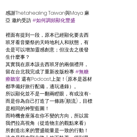
感謝Thetahealing Taiwan與Maya 麻
亞 邀約受訪 
#如何調頻顯化豐盛
裡面有提到一段，原本已經顯化要去西
班牙看音樂祭的天時地利人和狀態，有
去是可以增加靈感創意；但沒去之後發
生什麼事？
其實我在原本該去西班牙的兩個禮拜，
留在台北我完成了重新改版粉專 
#無糖
療聽室
 還有Podcast上架！(原本是器材
都準備好旅行配備，邊玩邊錄）。
所以顯化並不是一翻兩瞪眼，有或沒有~
而是你為自己打造了一條路(順流)，目標
是相同的神聖藍圖！
而時機會座落在你不變的方向，所以當
我們拉高視角（從造物主的觀點來看）
所創造出來的豐盛能量是一致的行動！