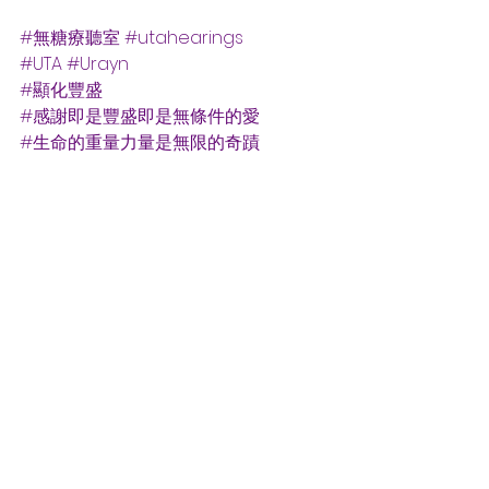
#無糖療聽室
#utahearings
#UTA
#Urayn
#顯化豐盛
#感謝即是豐盛即是無條件的愛
#生命的重量力量是無限的奇蹟