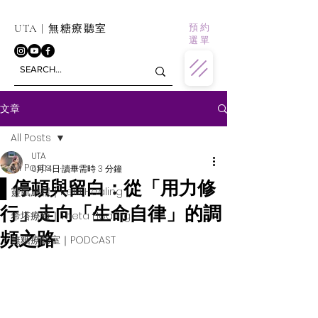
預 約
UTA | 無糖療聽室
選 單
文章
All Posts
UTA
All Posts
6月14日
讀畢需時 3 分鐘
▌停頓與留白：從「用力修
靈氣旅程｜Reiki Healing
行」走向「生命自律」的調
希塔療癒｜Theta Healing
頻之路
無糖療聽室｜PODCAST