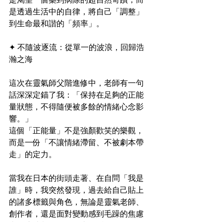
是透過生活中的自律，將自己「調整」
到生命最和諧的「頻率」。
✦ 不隨波逐流：從單一的波浪，回歸浩
瀚之海
這次在靈氣師父階進修中，老師有一句
話深深定錨了我：「保持在足夠的正能
量狀態，不得隨便被多餘的情緒心念影
響。」
這個「正能量」不是強顏歡笑的樂觀，
而是一份「不讓情緒滯留、不被劇本帶
走」的定力。
當我在日本的街頭走著、在自問「我是
誰」時，我突然發現，過去給自己貼上
的諸多標籤與角色，無論是靈氣老師、
創作者，還是面對變動感到毛躁的焦慮