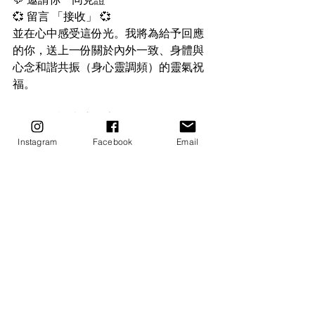
💞 留言 「接收」 💞
並在心中感受這份光。我將為給予回應
的你，送上一份關於內外一致、身體與
心念和諧共振（身心靈調頻）的靈氣祝
福。
✨ 一同見證豐盛的流動：
「我信任內在的清明洞察，我允許自己
Instagram
Facebook
Email
卸下過度的用力。我與生活處於神聖的
合作中，在自律與規律中，活出純粹與
生命的主權。」
讓我們一起練習，將對未來的掌控欲，
轉化為當下最踏實的安定。
✦ 關於 UTA｜無糖療聽室
我是 UTA
臼井聖火®靈氣．金錢靈氣．愛與關係