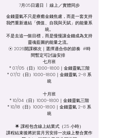
7月05日週日
  |  
線上／實體同步
金錢靈氣不只是療癒金錢焦慮，而是一套支持
我們重新連結「價值、自我與天賦」的能量系
統。
不是去追一個目標，而是慢慢讓金錢成為支持
靈魂藍圖的能量之流。
☉ 2026開課梯次｜選擇適合你的節奏 #時
間暫定可討論安排
七月班
* 07/05（日）10:00–18:00｜金錢靈氣三階
* 07/12（日）10:00–18:00｜金錢靈氣 2–8 系
統
十月班
* 10/04（日）10:00–18:00｜金錢靈氣三階
* 10/18（日）10:00–18:00｜金錢靈氣 2–8 系
統
🌟 課程包含線上結業式（2.5 小時）
課程結束後將於當月另安排一次線上整合實作