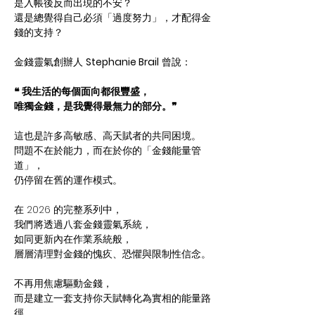
是入帳後反而出現的不安？
還是總覺得自己必須「過度努力」，才配得金
錢的支持？
金錢靈氣創辦人 
Stephanie Brail
 曾說：
❝ 我生活的每個面向都很豐盛，
唯獨金錢，是我覺得最無力的部分。❞
這也是許多高敏感、高天賦者的共同困境。
問題不在於能力，而在於你的「金錢能量管
道」，
仍停留在舊的運作模式。
在 2026 的完整系列中，
我們將透過八套金錢靈氣系統，
如同更新內在作業系統般，
層層清理對金錢的愧疚、恐懼與限制性信念。
不再用焦慮驅動金錢，
而是建立一套支持你天賦轉化為實相的能量路
徑。