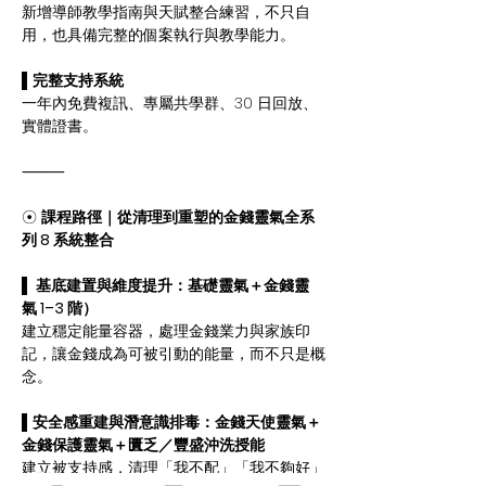
新增導師教學指南與天賦整合練習，不只自
用，也具備完整的個案執行與教學能力。
▌
完整支持系統
一年內免費複訊、專屬共學群、30 日回放、
實體證書。
⸻
☉ 
課程路徑｜從清理到重塑的金錢靈氣全系
列 8 系統整合
▌
 基底建置與維度提升：基礎靈氣＋金錢靈
氣 1–3 階）
建立穩定能量容器，處理金錢業力與家族印
記，讓金錢成為可被引動的能量，而不只是概
念。
▌
安全感重建與潛意識排毒：金錢天使靈氣＋
金錢保護靈氣＋匱乏／豐盛沖洗授能
建立被支持感，清理「我不配」「我不夠好」