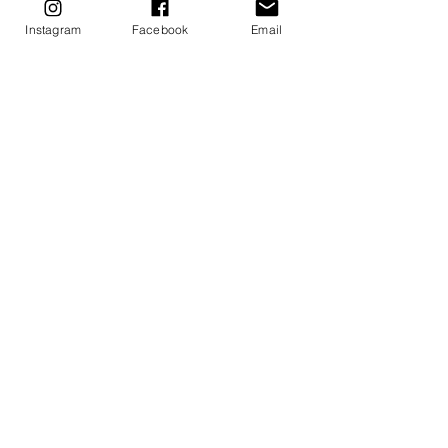
的深層記憶。
Instagram
Facebook
Email
▌
價值對齊與新實相導航：自我價值靈氣＋新
實相金錢靈氣
提升定價與決策的內在穩定度，讓收入與真實
價值重新對齊。
▌
總體整合與導師培訓：靈魂金錢豐盛授能＋
天賦整合＆導師教學指南
整合完整療癒流程，將金錢靈氣轉化為可支持
他人的專業能力。
✦
 課程說明
完整報名｜
NT$ 18,888
舊生複訓｜限原班學員免費參與已上堂數
可擇一選課：
➊ 夜間慢慢來（線上 Zoom ）｜ 6 堂 × 3 小
時
➋ 白天慢慢來（實體＆線上）｜ 5 堂 × 4 小
時