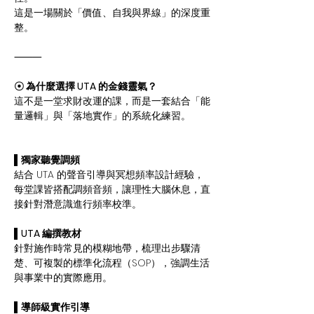
這是一場關於「價值、自我與界線」的深度重
整。
⸻
☉ 為什麼選擇 UTA 的金錢靈氣？
這不是一堂求財改運的課，而是一套結合「能
量邏輯」與「落地實作」的系統化練習。
▌
獨家聽覺調頻
結合 UTA 的聲音引導與冥想頻率設計經驗，
每堂課皆搭配調頻音頻，讓理性大腦休息，直
接針對潛意識進行頻率校準。
▌
UTA 編撰教材
針對施作時常見的模糊地帶，梳理出步驟清
楚、可複製的標準化流程（SOP），強調生活
與事業中的實際應用。
▌
導師級實作引導