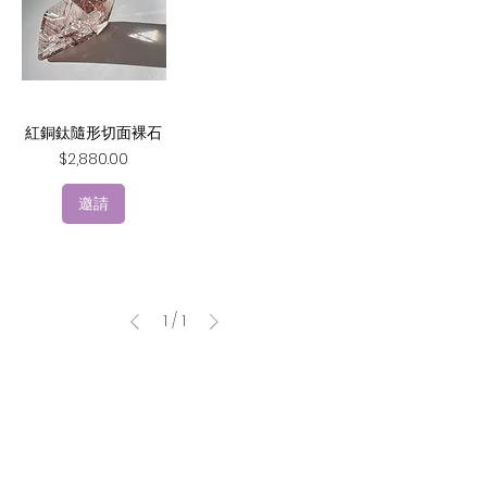
紅銅鈦隨形切面裸石
價格
$2,880.00
邀請
1
/
1