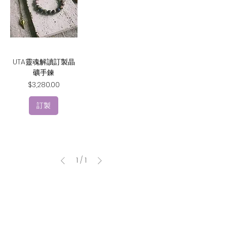
UTA靈魂解讀訂製晶
礦手鍊
價格
$3,280.00
訂製
1
/
1