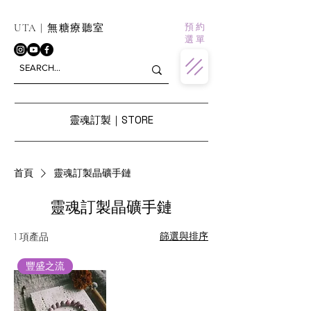
預 約
UTA | 無糖療聽室
選 單
靈魂訂製｜STORE
首頁
靈魂訂製晶礦手鏈
靈魂訂製晶礦手鏈
篩選與排序
1 項產品
豐盛之流